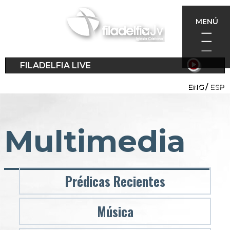
Pasar
al
MENÚ
contenido
principal
FILADELFIA LIVE
ENG
ESP
Multimedia
Prédicas Recientes
Música