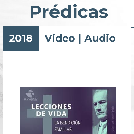
Prédicas
2018
Video
|
Audio
Pagination