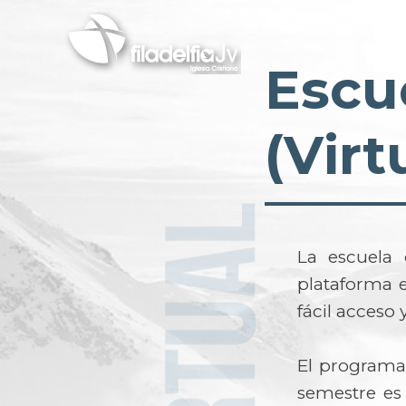
Pasar
al
contenido
Escu
principal
(Virt
La escuela 
plataforma e
fácil acces
El programa 
semestre es 