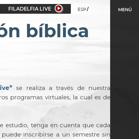
FILADELFIA LIVE
ESP
MENÚ
ón bíblica
ive”
se realiza a través de nuestra
os programas virtuales, la cual es de
de estudio, tenga en cuenta que cada
o puede inscribirse a un semestre sin