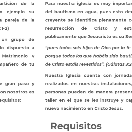
a
Para nuestra iglesia es muy importante la doctrin
u
del bautismo en agua, pues esto demuestra que e
a
creyente se identifica plenamente con la muerte 
resurrección de Cristo y está declarand
públicamente que Jesucristo es su Señor y Salvador.
e
a
“pues todos sois hijos de Dios por la fe en Cristo Jesús
y
porque todos los que habéis sido bautizados en Cristo
u
de Cristo estáis revestidos”. (Gálatas 3:26-27)
Nuestra Iglesia cuenta con jornadas de bautizo
y
realizados en nuestras instalaciones, en donde la
s
personas pueden de manera presencial, realizar u
taller en el que se les instruye y capacita sobre e
nuevo nacimiento en Cristo Jesús.
Requisitos