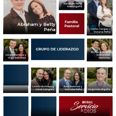
Abraham Peña
Mendigaña
Abraham y Betty
Peña
Carlos Vargas y
Viviana Peña
Richard Jerez y
Jorge Montoya y
Esmeralda
Olga Sanchéz
Martinez
Camilo Buitrago y
Raúl Ramirez y
Jorge Mendigaña
Carol Góngora
Marcela Peña