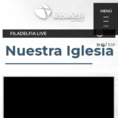
Pasar
al
MENÚ
contenido
principal
FILADELFIA LIVE
ENG
ESP
Nuestra Iglesia