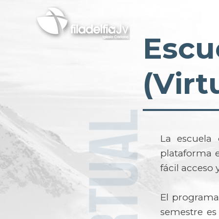
Pasar
al
contenido
Escu
principal
(Virt
La escuela 
plataforma e
fácil acces
El programa 
semestre es 