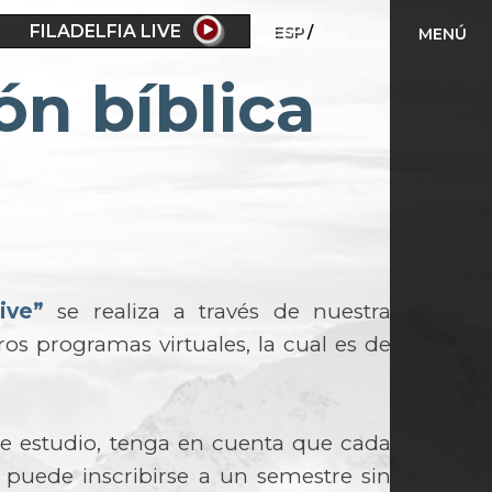
FILADELFIA LIVE
ESP
MENÚ
ón bíblica
ive”
se realiza a través de nuestra
os programas virtuales, la cual es de
de estudio, tenga en cuenta que cada
o puede inscribirse a un semestre sin