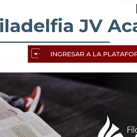
iladelfia JV A
INGRESAR A LA PLATAFO