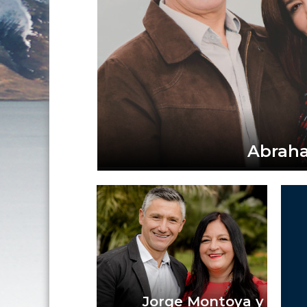
Abraha
Jorge Montoya y