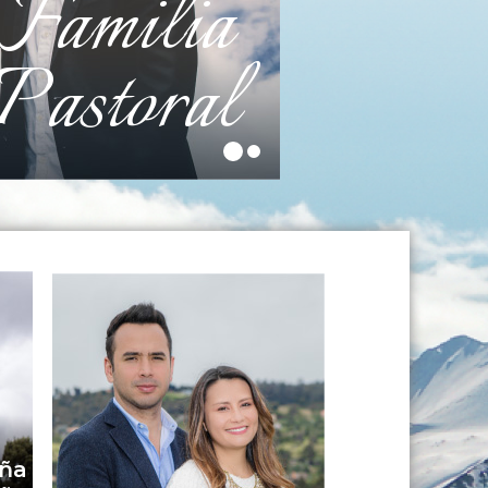
Familia
Pastoral
1
2
ña