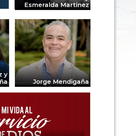
Esmeralda Martinez
z y
eña
Jorge Mendigaña