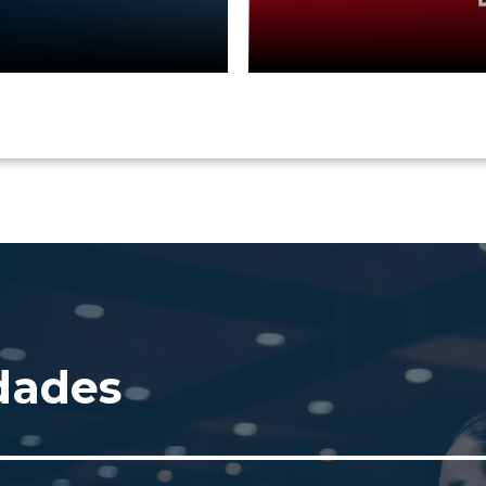
dades
BA