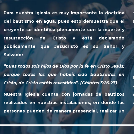
uy importante la doctrina
taller en el que se les ins
es esto demuestra que el
nuevo nacimiento en Cristo
lenamente con la muerte y
Requisitos
to y está declarando
ucristo es su Señor y
Congregarse en nuestra ig
Realizar el taller de Baut
os por la fe en Cristo Jesús;
Ser mayor de 12 años.
béis sido bautizados en
Para conocer las fechas de lo
stidos”. (Gálatas 3:26-27)
de bautizos, lo invitam
con jornadas de bautizos
nosotros a traves del corre
stalaciones, en donde las
darle informacion de las fe
a presencial, realizar un