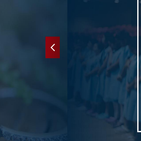
Para nuestra iglesia es m
del bautismo en agua, pu
creyente se identifica p
resurrección de Cris
Anterior
públicamente que Jes
Salvador.
“pues todos sois hijos de Di
porque todos los que ha
Cristo, de Cristo estáis reve
Nuestra Iglesia cuenta 
realizados en nuestras in
personas pueden de maner