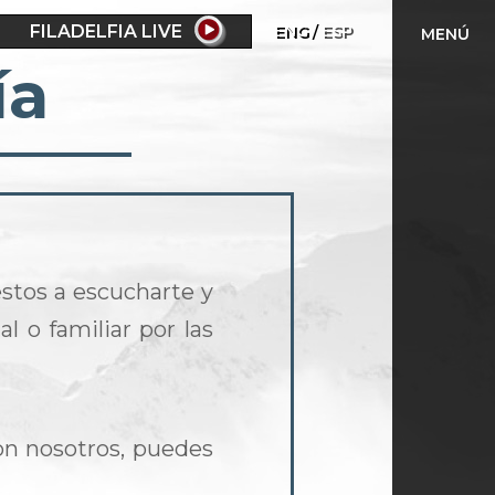
FILADELFIA LIVE
ENG
ESP
MENÚ
ía
estos a escucharte y
l o familiar por las
on nosotros, puedes