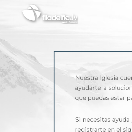
Pasar
al
contenido
principal
Nuestra Iglesia cue
ayudarte a solucion
que puedas estar p
Si necesitas ayuda
registrarte en el s