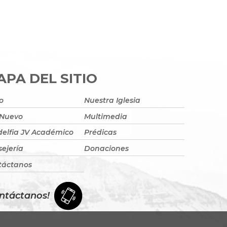
PA DEL SITIO
io
Nuestra Iglesia
 Nuevo
Multimedia
delfia JV Académico
Prédicas
ejería
Donaciones
táctanos
ntáctanos!