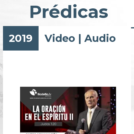
Prédicas
2019
Video
|
Audio
Paginación