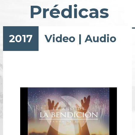
Prédicas
2017
Video
|
Audio
Paginación