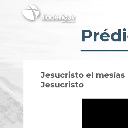
Pasar
al
contenido
principal
Prédi
Jesucristo el mesías
Jesucristo