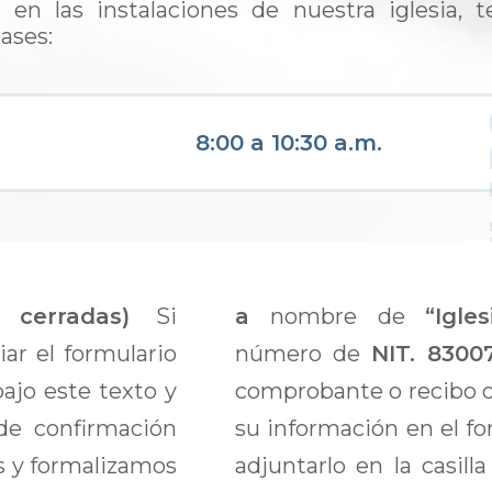
a en las instalaciones de nuestra iglesia,
ases:
8:00 a 10:30 a.m.
 cerradas)
Si
a
nombre de
“Igle
iar el formulario
número de
NIT. 830
ajo este texto y
comprobante o recibo d
 de confirmación
su información en el fo
s y formalizamos
adjuntarlo en la casil