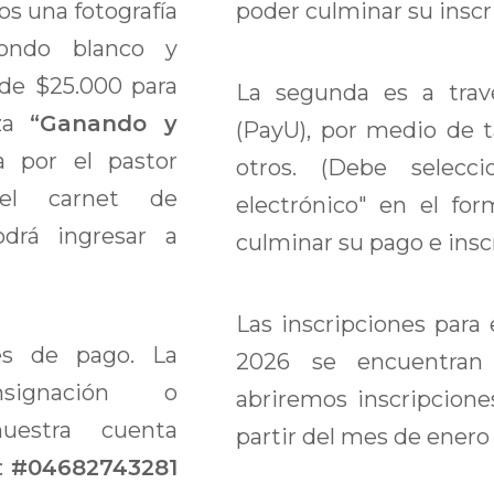
mos una fotografía
poder culminar su inscr
ondo blanco y
 de $25.000 para
La segunda es a trav
nza
“Ganando y
(PayU), por medio de ta
ta por el pastor
otros. (Debe selecc
el carnet de
electrónico" en el for
odrá ingresar a
culminar su pago e inscr
Las inscripciones para
es de pago. La
2026 se encuentran 
ignación o
abriremos inscripcione
nuestra cuenta
partir del mes de enero
:
#04682743281