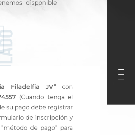
 tenemos disponible
sia Filadelfia JV”
con
074557
(Cuando tenga el
e su pago debe registrar
rmulario de inscripción y
la "método de pago" para