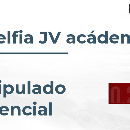
elfia JV acáde
ipulado
encial