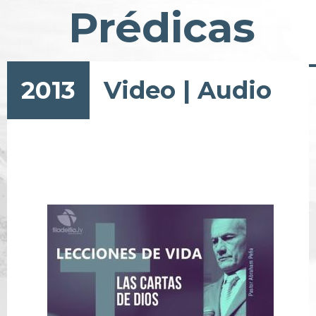
Prédicas
2013
Video
|
Audio
Paginación