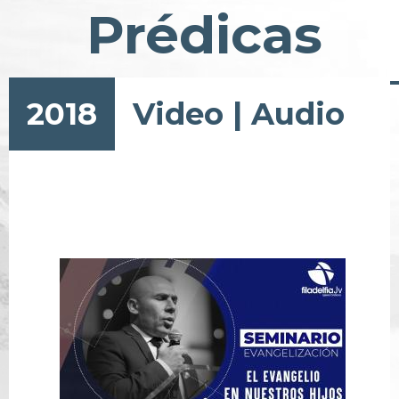
Prédicas
2018
Video
|
Audio
Paginación