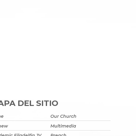
PA DEL SITIO
me
Our Church
 new
Multimedia
emic Filadelfia JV
Preach