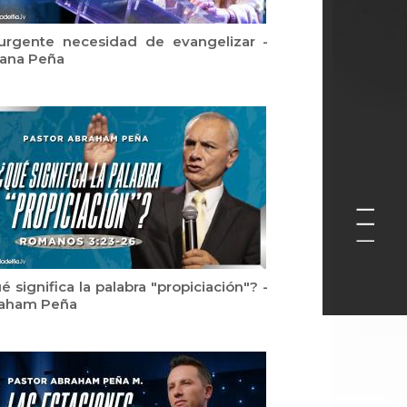
urgente necesidad de evangelizar -
iana Peña
é significa la palabra "propiciación"? -
aham Peña