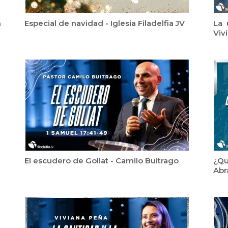
n
Especial de navidad - Iglesia Filadelfia JV
La 
Viv
El escudero de Goliat - Camilo Buitrago
¿Qu
Abr