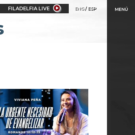
FILADELFIA LIVE
ENG
ESP
MENÚ
s