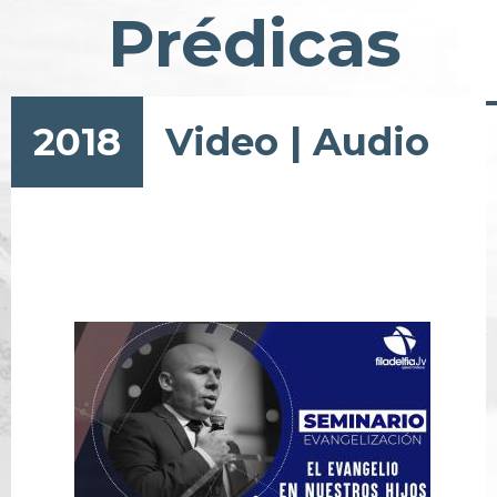
Prédicas
2018
Video
|
Audio
Pagination