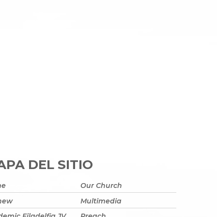
PA DEL SITIO
me
Our Church
 new
Multimedia
emic Filadelfia JV
Preach